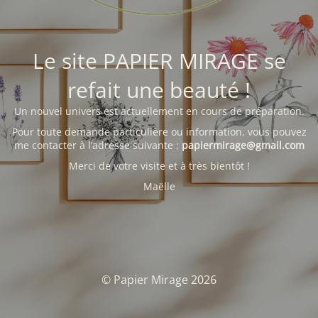
Le site PAPIER MIRAGE se
refait une beauté !
Un nouvel univers est actuellement en cours de préparation.
Pour toute demande particulière ou information, vous pouvez
me contacter à l’adresse suivante :
papiermirage@gmail.com
Merci de votre visite et à très bientôt !
Maëlle
© Papier Mirage 2026