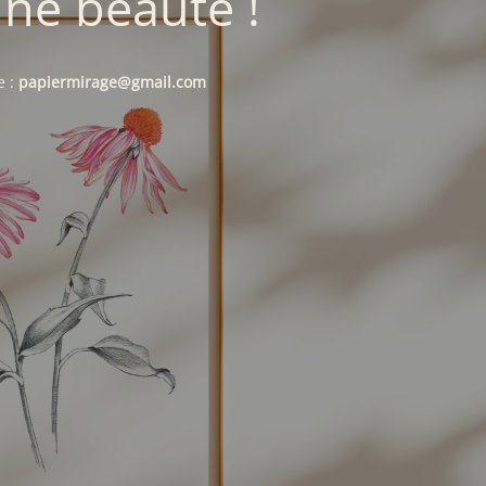
une beauté !
e :
papiermirage@gmail.com