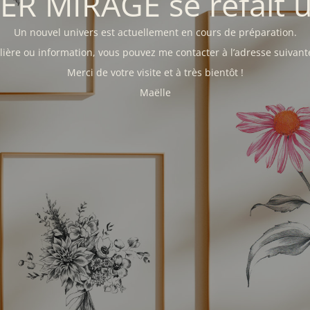
IER MIRAGE se refait 
Un nouvel univers est actuellement en cours de préparation.
ière ou information, vous pouvez me contacter à l’adresse suivant
Merci de votre visite et à très bientôt !
Maëlle