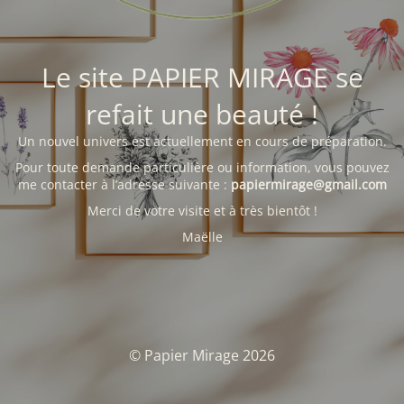
Le site PAPIER MIRAGE se
refait une beauté !
Un nouvel univers est actuellement en cours de préparation.
Pour toute demande particulière ou information, vous pouvez
me contacter à l’adresse suivante :
papiermirage@gmail.com
Merci de votre visite et à très bientôt !
Maëlle
© Papier Mirage 2026