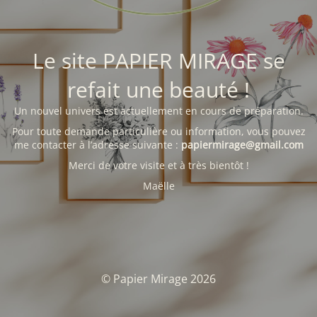
Le site PAPIER MIRAGE se
refait une beauté !
Un nouvel univers est actuellement en cours de préparation.
Pour toute demande particulière ou information, vous pouvez
me contacter à l’adresse suivante :
papiermirage@gmail.com
Merci de votre visite et à très bientôt !
Maëlle
© Papier Mirage 2026