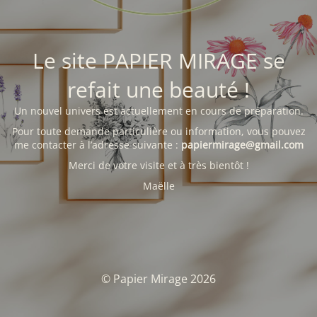
Le site PAPIER MIRAGE se
refait une beauté !
Un nouvel univers est actuellement en cours de préparation.
Pour toute demande particulière ou information, vous pouvez
me contacter à l’adresse suivante :
papiermirage@gmail.com
Merci de votre visite et à très bientôt !
Maëlle
© Papier Mirage 2026