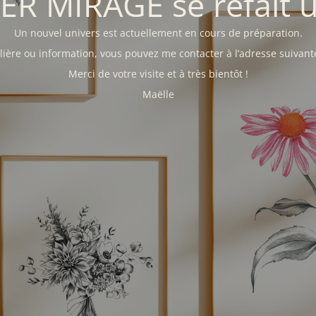
IER MIRAGE se refait 
Un nouvel univers est actuellement en cours de préparation.
ière ou information, vous pouvez me contacter à l’adresse suivant
Merci de votre visite et à très bientôt !
Maëlle