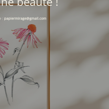
une beauté !
e :
papiermirage@gmail.com